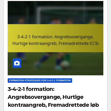
FORMATION STRATEGIER FOR 3-4-2-1 FORMATION
3-4-2-1 formation:
Angrebsovergange, Hurtige
kontraangreb, Fremadrettede løb