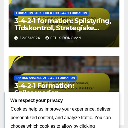
FORMATION STRATEGIER FOR 3-4-2-1 FORMATION
3-4-2-1 formation: Spilstyring,
Tidskontrol, Strategiske
udskiftninger
12/06/2026
FELIX DONOVAN
TAKTISK ANALYSE AF 3-4-2-1 FORMATION
3-4-2-1 Formation:
Spilscenarier,
Situationsstrategier,
We respect your privacy
11/06/2026
FELIX DONOVAN
Slutspilstaktikker
Cookies help us improve your experience, deliver
personalized content, and analyze traffic. You can
choose which cookies to allow by clicking