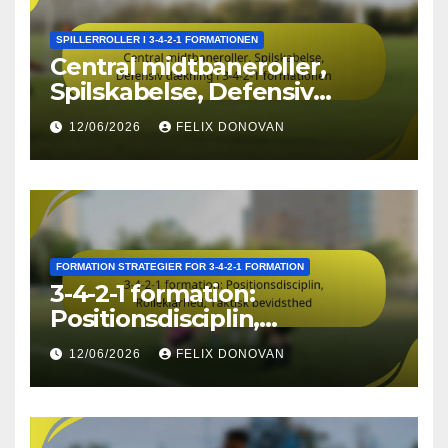
SPILLERROLLER I 3-4-2-1 FORMATIONEN
Central midtbaneroller,
Spilskabelse, Defensiv
dækning i 3-4-2-1
12/06/2026
FELIX DONOVAN
formationen
FORMATION STRATEGIER FOR 3-4-2-1 FORMATION
3-4-2-1 formation:
Positionsdisciplin,
Rolleklarhed, Taktisk
12/06/2026
FELIX DONOVAN
bevidsthed