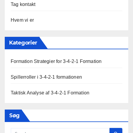
Tag kontakt
Hvem vi er
Kategorier
Formation Strategier for 3-4-2-1 Formation
Spillerroller i 3-4-2-1 formationen
Taktisk Analyse af 3-4-2-1 Formation
Søg