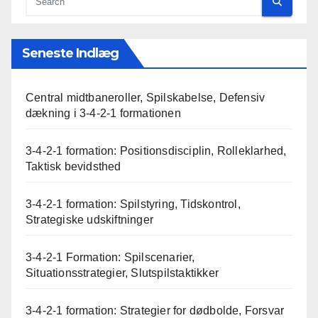
Seneste Indlæg
Central midtbaneroller, Spilskabelse, Defensiv
dækning i 3-4-2-1 formationen
3-4-2-1 formation: Positionsdisciplin, Rolleklarhed,
Taktisk bevidsthed
3-4-2-1 formation: Spilstyring, Tidskontrol,
Strategiske udskiftninger
3-4-2-1 Formation: Spilscenarier,
Situationsstrategier, Slutspilstaktikker
3-4-2-1 formation: Strategier for dødbolde, Forsvar