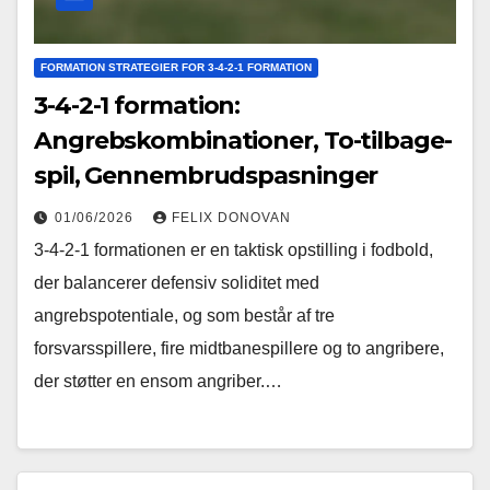
FORMATION STRATEGIER FOR 3-4-2-1 FORMATION
3-4-2-1 formation:
Angrebskombinationer, To-tilbage-
spil, Gennembrudspasninger
01/06/2026
FELIX DONOVAN
3-4-2-1 formationen er en taktisk opstilling i fodbold,
der balancerer defensiv soliditet med
angrebspotentiale, og som består af tre
forsvarsspillere, fire midtbanespillere og to angribere,
der støtter en ensom angriber.…