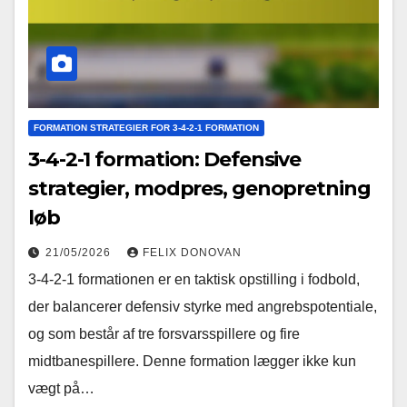
FORMATION STRATEGIER FOR 3-4-2-1 FORMATION
3-4-2-1 formation: Defensive
strategier, modpres, genopretning
løb
21/05/2026
FELIX DONOVAN
3-4-2-1 formationen er en taktisk opstilling i fodbold,
der balancerer defensiv styrke med angrebspotentiale,
og som består af tre forsvarsspillere og fire
midtbanespillere. Denne formation lægger ikke kun
vægt på…