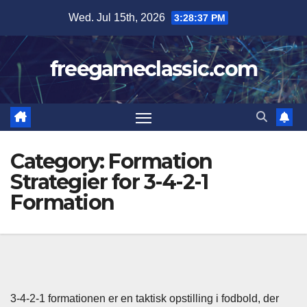
Skip
Wed. Jul 15th, 2026
3:28:38 PM
to
content
freegameclassic.com
Category:
Formation
Strategier for 3-4-2-1
Formation
3-4-2-1 formationen er en taktisk opstilling i fodbold, der