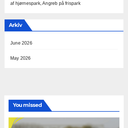
af hjørnespark, Angreb på frispark
Arkiv
June 2026
May 2026
You missed