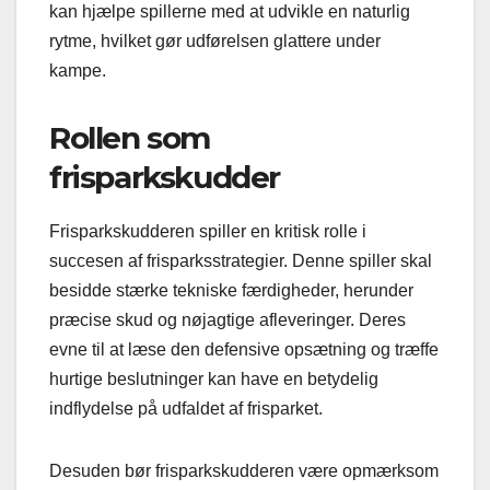
kan hjælpe spillerne med at udvikle en naturlig
rytme, hvilket gør udførelsen glattere under
kampe.
Rollen som
frisparkskudder
Frisparkskudderen spiller en kritisk rolle i
succesen af frisparksstrategier. Denne spiller skal
besidde stærke tekniske færdigheder, herunder
præcise skud og nøjagtige afleveringer. Deres
evne til at læse den defensive opsætning og træffe
hurtige beslutninger kan have en betydelig
indflydelse på udfaldet af frisparket.
Desuden bør frisparkskudderen være opmærksom