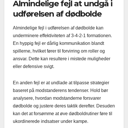
Almindelige fejl at undgå i
udførelsen af dødbolde
Almindelige fejl i udførelsen af dødbolde kan
underminere effektiviteten af 3-4-2-1 formationen.
En hyppig fejl er dårlig kommunikation blandt
spillerne, hvilket fører til forvirring om roller og
ansvar. Dette kan resultere i mistede muligheder
eller defensive svigt.
En anden fejl er at undlade at tilpasse strategier
baseret på modstanderens tendenser. Hold bør
analysere, hvordan modstanderne forsvarer
dødbolde og justere deres taktik derefter. Desuden
kan det at forsømme at øve dødboldrutiner føre til
ukordinerede indsatser under kampe.