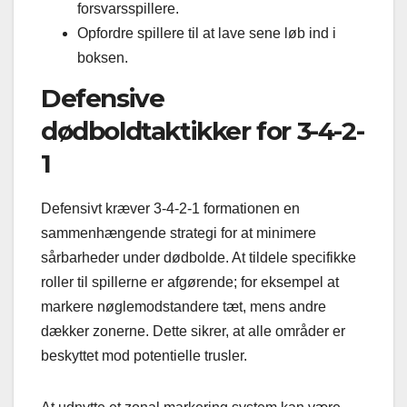
forsvarsspillere.
Opfordre spillere til at lave sene løb ind i
boksen.
Defensive
dødboldtaktikker for 3-4-2-
1
Defensivt kræver 3-4-2-1 formationen en
sammenhængende strategi for at minimere
sårbarheder under dødbolde. At tildele specifikke
roller til spillerne er afgørende; for eksempel at
markere nøglemodstandere tæt, mens andre
dækker zonerne. Dette sikrer, at alle områder er
beskyttet mod potentielle trusler.