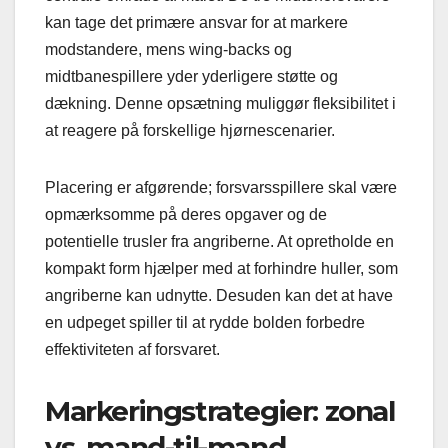
kan tage det primære ansvar for at markere
modstandere, mens wing-backs og
midtbanespillere yder yderligere støtte og
dækning. Denne opsætning muliggør fleksibilitet i
at reagere på forskellige hjørnescenarier.
Placering er afgørende; forsvarsspillere skal være
opmærksomme på deres opgaver og de
potentielle trusler fra angriberne. At opretholde en
kompakt form hjælper med at forhindre huller, som
angriberne kan udnytte. Desuden kan det at have
en udpeget spiller til at rydde bolden forbedre
effektiviteten af forsvaret.
Markeringstrategier: zonal
vs. mand-til-mand