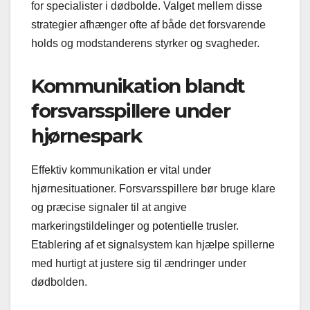
for specialister i dødbolde. Valget mellem disse
strategier afhænger ofte af både det forsvarende
holds og modstanderens styrker og svagheder.
Kommunikation blandt
forsvarsspillere under
hjørnespark
Effektiv kommunikation er vital under
hjørnesituationer. Forsvarsspillere bør bruge klare
og præcise signaler til at angive
markeringstildelinger og potentielle trusler.
Etablering af et signalsystem kan hjælpe spillerne
med hurtigt at justere sig til ændringer under
dødbolden.