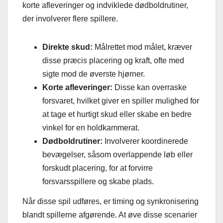
korte afleveringer og indviklede dødboldrutiner,
der involverer flere spillere.
Direkte skud:
Målrettet mod målet, kræver
disse præcis placering og kraft, ofte med
sigte mod de øverste hjørner.
Korte afleveringer:
Disse kan overraske
forsvaret, hvilket giver en spiller mulighed for
at tage et hurtigt skud eller skabe en bedre
vinkel for en holdkammerat.
Dødboldrutiner:
Involverer koordinerede
bevægelser, såsom overlappende løb eller
forskudt placering, for at forvirre
forsvarsspillere og skabe plads.
Når disse spil udføres, er timing og synkronisering
blandt spillerne afgørende. At øve disse scenarier