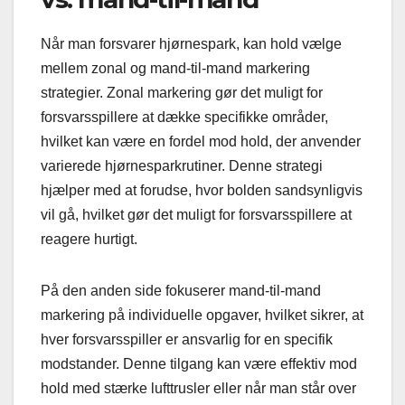
Når man forsvarer hjørnespark, kan hold vælge
mellem zonal og mand-til-mand markering
strategier. Zonal markering gør det muligt for
forsvarsspillere at dække specifikke områder,
hvilket kan være en fordel mod hold, der anvender
varierede hjørnesparkrutiner. Denne strategi
hjælper med at forudse, hvor bolden sandsynligvis
vil gå, hvilket gør det muligt for forsvarsspillere at
reagere hurtigt.
På den anden side fokuserer mand-til-mand
markering på individuelle opgaver, hvilket sikrer, at
hver forsvarsspiller er ansvarlig for en specifik
modstander. Denne tilgang kan være effektiv mod
hold med stærke lufttrusler eller når man står over