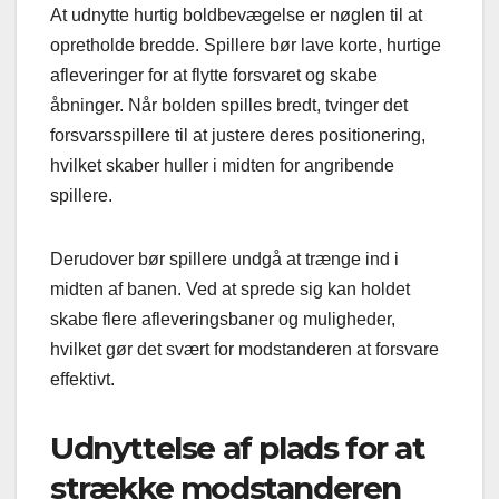
At udnytte hurtig boldbevægelse er nøglen til at
opretholde bredde. Spillere bør lave korte, hurtige
afleveringer for at flytte forsvaret og skabe
åbninger. Når bolden spilles bredt, tvinger det
forsvarsspillere til at justere deres positionering,
hvilket skaber huller i midten for angribende
spillere.
Derudover bør spillere undgå at trænge ind i
midten af banen. Ved at sprede sig kan holdet
skabe flere afleveringsbaner og muligheder,
hvilket gør det svært for modstanderen at forsvare
effektivt.
Udnyttelse af plads for at
strække modstanderen