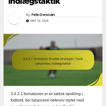
Indlægstaktik
By
Felix Donovan
MAY 18, 2026
3-4-2-1 formationen er en taktisk opstilling i
fodbold, der balancerer defensiv styrke med