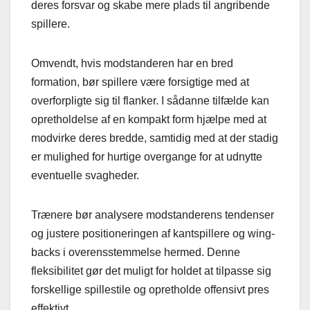
deres forsvar og skabe mere plads til angribende
spillere.
Omvendt, hvis modstanderen har en bred
formation, bør spillere være forsigtige med at
overforpligte sig til flanker. I sådanne tilfælde kan
opretholdelse af en kompakt form hjælpe med at
modvirke deres bredde, samtidig med at der stadig
er mulighed for hurtige overgange for at udnytte
eventuelle svagheder.
Trænere bør analysere modstanderens tendenser
og justere positioneringen af kantspillere og wing-
backs i overensstemmelse hermed. Denne
fleksibilitet gør det muligt for holdet at tilpasse sig
forskellige spillestile og opretholde offensivt pres
effektivt.