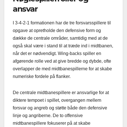
ansvar
I 3-4-2-1 formationen har de tre forsvarsspillere til
opgave at opretholde den defensive form og
dække de centrale områder, samtidig med at de
også skal være i stand til at træde ind i midtbanen,
når det er nødvendigt. Wing-backs spiller en
afgørende rolle ved at give bredde og dybde, ofte
overlapper de med midtbanespillerne for at skabe
numeriske fordele på flanker.
De centrale midtbanespillere er ansvarlige for at
diktere tempoet i spillet, overgangen mellem
forsvar og angreb og støtte både den defensive
linje og angriberne. De to offensive
midtbanespillere fokuserer på at skabe