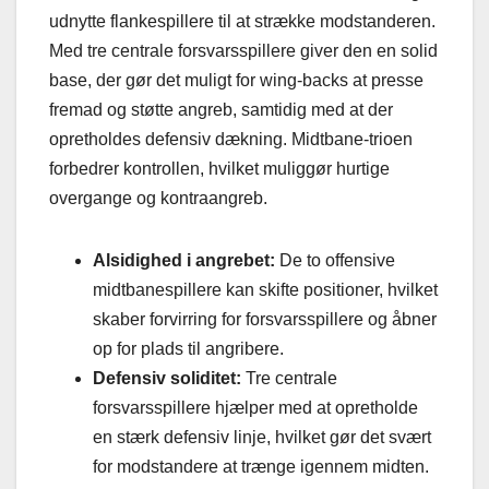
udnytte flankespillere til at strække modstanderen.
Med tre centrale forsvarsspillere giver den en solid
base, der gør det muligt for wing-backs at presse
fremad og støtte angreb, samtidig med at der
opretholdes defensiv dækning. Midtbane-trioen
forbedrer kontrollen, hvilket muliggør hurtige
overgange og kontraangreb.
Alsidighed i angrebet:
De to offensive
midtbanespillere kan skifte positioner, hvilket
skaber forvirring for forsvarsspillere og åbner
op for plads til angribere.
Defensiv soliditet:
Tre centrale
forsvarsspillere hjælper med at opretholde
en stærk defensiv linje, hvilket gør det svært
for modstandere at trænge igennem midten.