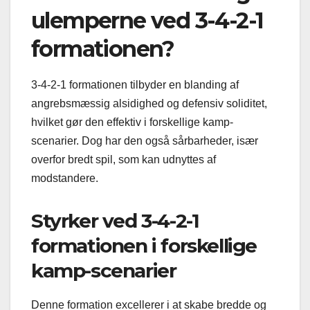
ulemperne ved 3-4-2-1
formationen?
3-4-2-1 formationen tilbyder en blanding af
angrebsmæssig alsidighed og defensiv soliditet,
hvilket gør den effektiv i forskellige kamp-
scenarier. Dog har den også sårbarheder, især
overfor bredt spil, som kan udnyttes af
modstandere.
Styrker ved 3-4-2-1
formationen i forskellige
kamp-scenarier
Denne formation excellerer i at skabe bredde og