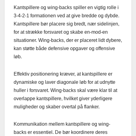
Kantspillere og wing-backs spiller en vigtig rolle i
3-4-2-1 formationen ved at give bredde og dybde.
Kantspillere bør placere sig bredt, nær sidelinjen,
for at strække forsvaret og skabe en-mod-en
situationer. Wing-backs, der er placeret lidt dybere,
kan støtte både defensive opgaver og offensive
løb.
Effektiv positionering kræver, at kantspillere er
dynamiske og laver diagonale løb for at udnytte
huller i forsvaret. Wing-backs skal være klar til at
overlappe kantspillere, hvilket giver yderligere
muligheder og skaber overtal på flanker.
Kommunikation mellem kantspillere og wing-
backs er essentiel. De bør koordinere deres