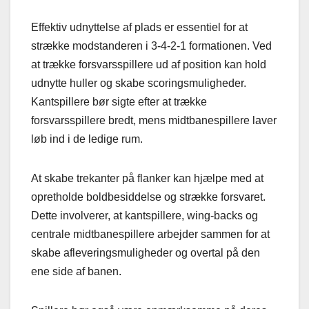
Effektiv udnyttelse af plads er essentiel for at
strække modstanderen i 3-4-2-1 formationen. Ved
at trække forsvarsspillere ud af position kan hold
udnytte huller og skabe scoringsmuligheder.
Kantspillere bør sigte efter at trække
forsvarsspillere bredt, mens midtbanespillere laver
løb ind i de ledige rum.
At skabe trekanter på flanker kan hjælpe med at
opretholde boldbesiddelse og strække forsvaret.
Dette involverer, at kantspillere, wing-backs og
centrale midtbanespillere arbejder sammen for at
skabe afleveringsmuligheder og overtal på den
ene side af banen.