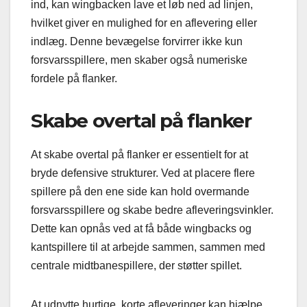
ind, kan wingbacken lave et løb ned ad linjen,
hvilket giver en mulighed for en aflevering eller
indlæg. Denne bevægelse forvirrer ikke kun
forsvarsspillere, men skaber også numeriske
fordele på flanker.
Skabe overtal på flanker
At skabe overtal på flanker er essentielt for at
bryde defensive strukturer. Ved at placere flere
spillere på den ene side kan hold overmande
forsvarsspillere og skabe bedre afleveringsvinkler.
Dette kan opnås ved at få både wingbacks og
kantspillere til at arbejde sammen, sammen med
centrale midtbanespillere, der støtter spillet.
At udnytte hurtige, korte afleveringer kan hjælpe