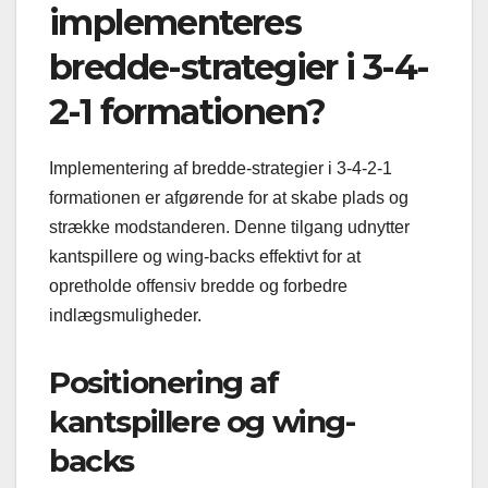
implementeres
bredde-strategier i 3-4-
2-1 formationen?
Implementering af bredde-strategier i 3-4-2-1
formationen er afgørende for at skabe plads og
strække modstanderen. Denne tilgang udnytter
kantspillere og wing-backs effektivt for at
opretholde offensiv bredde og forbedre
indlægsmuligheder.
Positionering af
kantspillere og wing-
backs