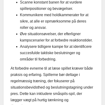
Scanne konstant banen for at vurdere
spillerpositioner og bevægelser.
Kommunikere med holdkammerater for at
sikre, at alle er opmærksomme på deres
roller og ansvar.
Øve situationsøvelser, der efterligner
kampscenarier for at forbedre reaktionstider.
Analysere tidligere kampe for at identificere
succesfulde taktiske beslutninger og
områder til forbedring.
At forbedre evnerne til at læse spillet kræver både
praksis og erfaring. Spillerne bør deltage i
regelmæssig træning, der fokuserer på
situationsbevidsthed og beslutningstagning under
pres. Dette kan inkludere småspils-spil, der
lægger vægt på hurtig tænkning og