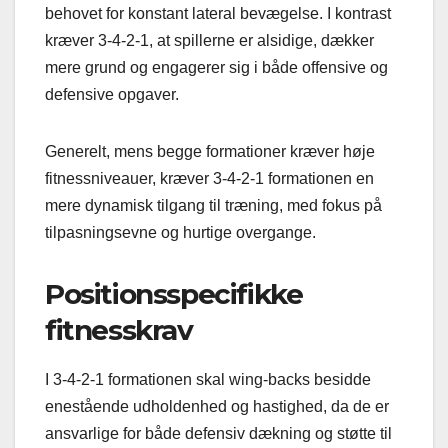
behovet for konstant lateral bevægelse. I kontrast
kræver 3-4-2-1, at spillerne er alsidige, dækker
mere grund og engagerer sig i både offensive og
defensive opgaver.
Generelt, mens begge formationer kræver høje
fitnessniveauer, kræver 3-4-2-1 formationen en
mere dynamisk tilgang til træning, med fokus på
tilpasningsevne og hurtige overgange.
Positionsspecifikke
fitnesskrav
I 3-4-2-1 formationen skal wing-backs besidde
enestående udholdenhed og hastighed, da de er
ansvarlige for både defensiv dækning og støtte til