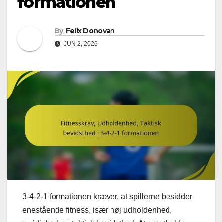
formationen
By
Felix Donovan
JUN 2, 2026
3-4-2-1 formationen kræver, at spillerne besidder
enestående fitness, især høj udholdenhed,