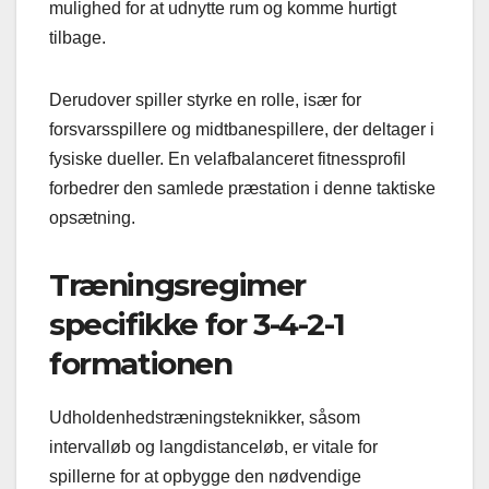
mulighed for at udnytte rum og komme hurtigt
tilbage.
Derudover spiller styrke en rolle, især for
forsvarsspillere og midtbanespillere, der deltager i
fysiske dueller. En velafbalanceret fitnessprofil
forbedrer den samlede præstation i denne taktiske
opsætning.
Træningsregimer
specifikke for 3-4-2-1
formationen
Udholdenhedstræningsteknikker, såsom
intervalløb og langdistanceløb, er vitale for
spillerne for at opbygge den nødvendige