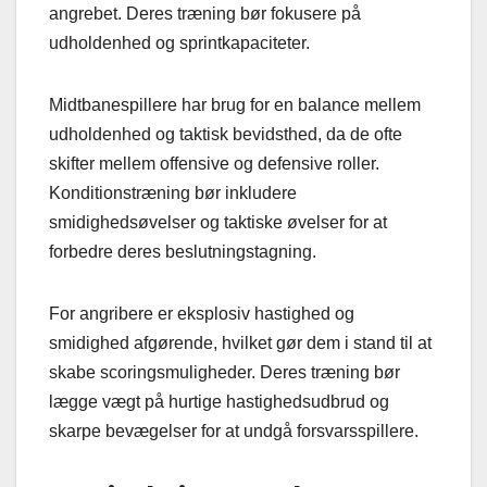
angrebet. Deres træning bør fokusere på
udholdenhed og sprintkapaciteter.
Midtbanespillere har brug for en balance mellem
udholdenhed og taktisk bevidsthed, da de ofte
skifter mellem offensive og defensive roller.
Konditionstræning bør inkludere
smidighedsøvelser og taktiske øvelser for at
forbedre deres beslutningstagning.
For angribere er eksplosiv hastighed og
smidighed afgørende, hvilket gør dem i stand til at
skabe scoringsmuligheder. Deres træning bør
lægge vægt på hurtige hastighedsudbrud og
skarpe bevægelser for at undgå forsvarsspillere.