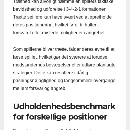
Træthed kan alvorligt hæmme en spillers taktiske
bevidsthed og udførelse i 3-4-2-1 formationen.
Trætte spillere kan have svært ved at opretholde
deres positionering, hvilket fører til huller i
forsvaret eller mistede muligheder i angrebet.
Som spillerne bliver trætte, falder deres evne til at
læse spillet, hvilket gør det sværere at forudse
modstandernes bevægelser eller udføre planlagte
strategier. Dette kan resultere i dårlig
pasningsnøjagtighed og langsommere overgange
mellem forsvar og angreb.
Udholdenhedsbenchmark
for forskellige positioner