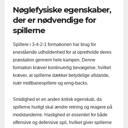
Nøglefysiske egenskaber,
der er nødvendige for
spillerne
Spillere i 3-4-2-1 formationen har brug for
enestående udholdenhed for at opretholde deres
præstation gennem hele kampen. Denne
formation kræver kontinuerlig bevægelse, hvilket
kræver, at spillerne dækker betydelige afstande,
især midtbanespillere og wing-backs.
Smidighed er en anden kritisk egenskab, da
spillerne hurtigt skal ændre retning og reagere på
modstanderne. Hastighed er essentiel for både
offensive og defensive spil, hvilket giver spillerne