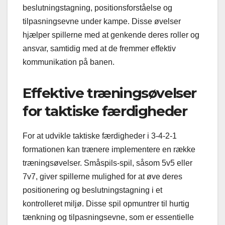
beslutningstagning, positionsforståelse og
tilpasningsevne under kampe. Disse øvelser
hjælper spillerne med at genkende deres roller og
ansvar, samtidig med at de fremmer effektiv
kommunikation på banen.
Effektive træningsøvelser
for taktiske færdigheder
For at udvikle taktiske færdigheder i 3-4-2-1
formationen kan trænere implementere en række
træningsøvelser. Småspils-spil, såsom 5v5 eller
7v7, giver spillerne mulighed for at øve deres
positionering og beslutningstagning i et
kontrolleret miljø. Disse spil opmuntrer til hurtig
tænkning og tilpasningsevne, som er essentielle