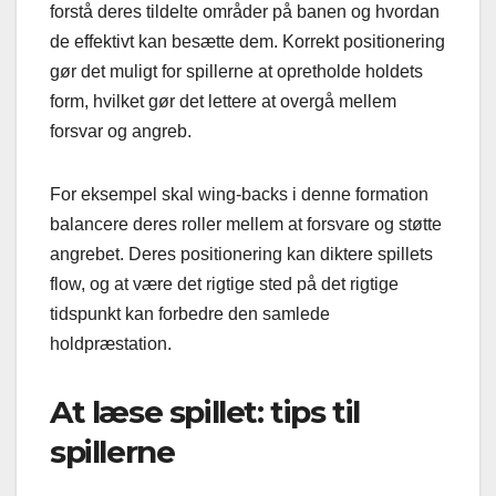
forstå deres tildelte områder på banen og hvordan
de effektivt kan besætte dem. Korrekt positionering
gør det muligt for spillerne at opretholde holdets
form, hvilket gør det lettere at overgå mellem
forsvar og angreb.
For eksempel skal wing-backs i denne formation
balancere deres roller mellem at forsvare og støtte
angrebet. Deres positionering kan diktere spillets
flow, og at være det rigtige sted på det rigtige
tidspunkt kan forbedre den samlede
holdpræstation.
At læse spillet: tips til
spillerne