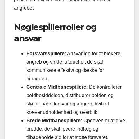
angrebet.
Nøglespillerroller og
ansvar
Forsvarsspillere:
Ansvarlige for at blokere
angreb og vinde luftdueller, de skal
kommunikere effektivt og dække for
hinanden.
Centrale Midtbanespillere:
De kontrollerer
boldbesiddelsen, distribuerer bolden og
støtter både forsvar og angreb, hvilket
kræver udholdenhed og overblik.
Brede Midtbanespillere:
Opgaven er at give
bredde, de skal levere indlæg og
tilbageholde sig for at støtte forsvaret.