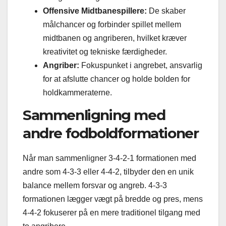
Offensive Midtbanespillere:
De skaber
målchancer og forbinder spillet mellem
midtbanen og angriberen, hvilket kræver
kreativitet og tekniske færdigheder.
Angriber:
Fokuspunket i angrebet, ansvarlig
for at afslutte chancer og holde bolden for
holdkammeraterne.
Sammenligning med
andre fodboldformationer
Når man sammenligner 3-4-2-1 formationen med
andre som 4-3-3 eller 4-4-2, tilbyder den en unik
balance mellem forsvar og angreb. 4-3-3
formationen lægger vægt på bredde og pres, mens
4-4-2 fokuserer på en mere traditionel tilgang med