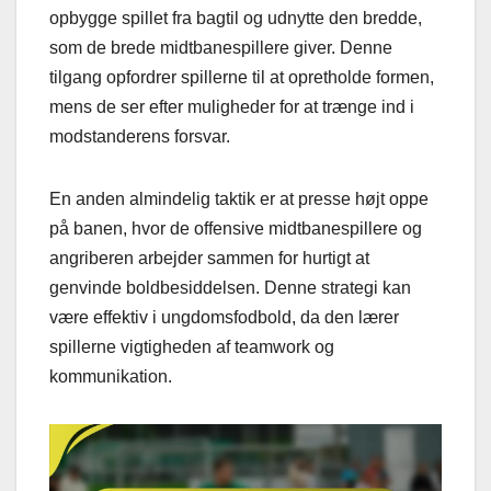
opbygge spillet fra bagtil og udnytte den bredde,
som de brede midtbanespillere giver. Denne
tilgang opfordrer spillerne til at opretholde formen,
mens de ser efter muligheder for at trænge ind i
modstanderens forsvar.
En anden almindelig taktik er at presse højt oppe
på banen, hvor de offensive midtbanespillere og
angriberen arbejder sammen for hurtigt at
genvinde boldbesiddelsen. Denne strategi kan
være effektiv i ungdomsfodbold, da den lærer
spillerne vigtigheden af teamwork og
kommunikation.