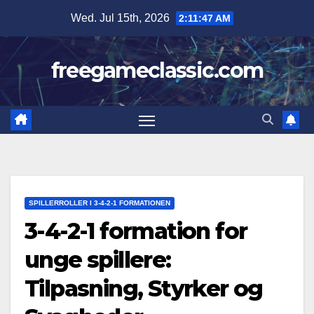
Skip
Wed. Jul 15th, 2026
2:11:48 AM
to
content
freegameclassic.com
SPILLERROLLER I 3-4-2-1 FORMATIONEN
3-4-2-1 formation for
unge spillere:
Tilpasning, Styrker og