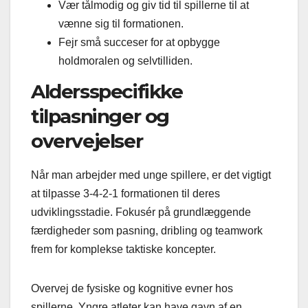
Vær tålmodig og giv tid til spillerne til at
vænne sig til formationen.
Fejr små succeser for at opbygge
holdmoralen og selvtilliden.
Aldersspecifikke
tilpasninger og
overvejelser
Når man arbejder med unge spillere, er det vigtigt
at tilpasse 3-4-2-1 formationen til deres
udviklingsstadie. Fokusér på grundlæggende
færdigheder som pasning, dribling og teamwork
frem for komplekse taktiske koncepter.
Overvej de fysiske og kognitive evner hos
spillerne. Yngre atleter kan have gavn af en