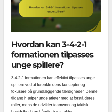
Hvordan kan 3-4-2-1
formationen tilpasses
unge spillere?
3-4-2-1 formationen kan effektivt tilpasses unge
spillere ved at forenkle dens koncepter og
fokusere på grundlæggende færdigheder. Denne
tilgang hjælper unge atleter med at forstå deres
roller, mens de udvikler teamwork og taktisk
bevidsthed i en håndterbar struktur.