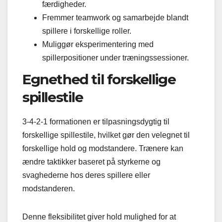
færdigheder.
Fremmer teamwork og samarbejde blandt
spillere i forskellige roller.
Muliggør eksperimentering med
spillerpositioner under træningssessioner.
Egnethed til forskellige
spillestile
3-4-2-1 formationen er tilpasningsdygtig til
forskellige spillestile, hvilket gør den velegnet til
forskellige hold og modstandere. Trænere kan
ændre taktikker baseret på styrkerne og
svaghederne hos deres spillere eller
modstanderen.
Denne fleksibilitet giver hold mulighed for at