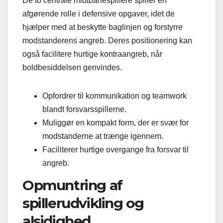
De to centrale midtbanespillere spiller en
afgørende rolle i defensive opgaver, idet de
hjælper med at beskytte baglinjen og forstyrre
modstanderens angreb. Deres positionering kan
også facilitere hurtige kontraangreb, når
boldbesiddelsen genvindes.
Opfordrer til kommunikation og teamwork
blandt forsvarsspillerne.
Muliggør en kompakt form, der er svær for
modstanderne at trænge igennem.
Faciliterer hurtige overgange fra forsvar til
angreb.
Opmuntring af
spillerudvikling og
alsidighed