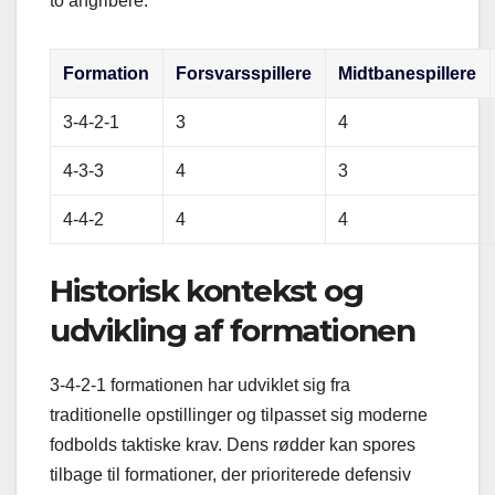
to angribere.
Formation
Forsvarsspillere
Midtbanespillere
3-4-2-1
3
4
4-3-3
4
3
4-4-2
4
4
Historisk kontekst og
udvikling af formationen
3-4-2-1 formationen har udviklet sig fra
traditionelle opstillinger og tilpasset sig moderne
fodbolds taktiske krav. Dens rødder kan spores
tilbage til formationer, der prioriterede defensiv