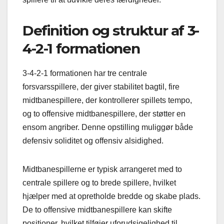
Definition og struktur af 3-
4-2-1 formationen
3-4-2-1 formationen har tre centrale
forsvarsspillere, der giver stabilitet bagtil, fire
midtbanespillere, der kontrollerer spillets tempo,
og to offensive midtbanespillere, der støtter en
ensom angriber. Denne opstilling muliggør både
defensiv soliditet og offensiv alsidighed.
Midtbanespillerne er typisk arrangeret med to
centrale spillere og to brede spillere, hvilket
hjælper med at opretholde bredde og skabe plads.
De to offensive midtbanespillere kan skifte
positioner, hvilket tilføjer uforudsigelighed til